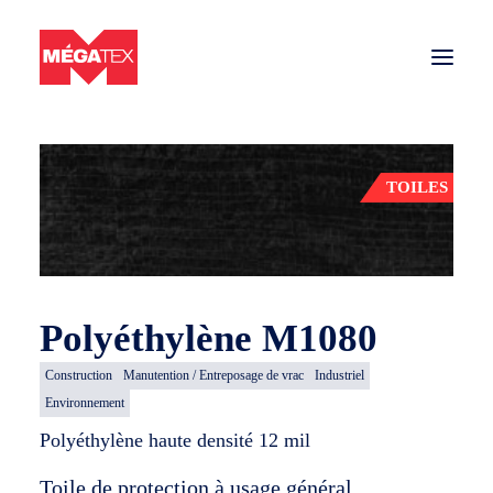
Retour aux matériaux
Secteurs
TOILES
Toiles et filets
Matériaux
Nous joindre
Polyéthylène M1080
Construction
Manutention / Entreposage de vrac
Industriel
SOUMISSION
Environnement
Polyéthylène haute densité 12 mil
Entreprise de toiles et filets partout au Québec
Toile de protection à usage général.