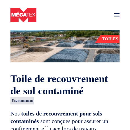
Retour aux produits
TOILES
Secteurs
Toiles et filets
Matériaux
Toile de recouvrement
Nous joindre
de sol contaminé
Environnement
SOUMISSION
Nos
toiles de recouvrement pour sols
contaminés
sont conçues pour assurer un
Entreprise de toiles et filets partout au Québec
confinement efficace lors de travaux