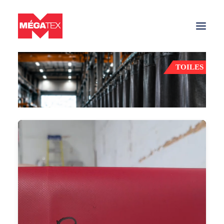
Retour aux produits
TOILES
Secteurs
Toiles et filets
Matériaux
Nous joindre
SOUMISSION
Entreprise de toiles et filets partout au Québec